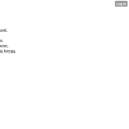
oti.
s.
uose,
ją knygą.