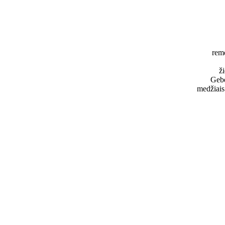
rem
ž
Gebe
medžiais 