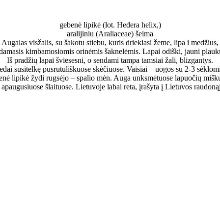
gebenė lipikė (lot. Hedera helix,)
aralijiniu (Araliaceae) šeima
Augalas visžalis, su šakotu stiebu, kuris driekiasi žeme, lipa i medžius,
damasis kimbamosiomis orinėmis šaknelėmis. Lapai odiški, jauni plauku
Iš pradžių lapai šviesesni, o sendami tampa tamsiai žali, blizgantys.
iedai susitelkę pusrutuliškuose skėčiuose. Vaisiai – uogos su 2-3 sėklomi
nė lipikė žydi rugsėjo – spalio mėn. Auga unksmėtuose lapuočių mišk
apaugusiuose šlaituose. Lietuvoje labai reta, įrašyta į Lietuvos raudoną